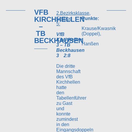
VFB
2.Bezirksklasse,
KIRCHHELLEN
Gruppe
Punkte:
5:
–
Krause/Kwasnik
TB
(Doppel),
VfB
BECKHAUSEN
Kirchhellen
Hanßen
3 – TB
Beckhausen
3
2:8
Die dritte
Mannschaft
des VfB
Kirchhellen
hatte
den
Tabellenführer
zu Gast
und
konnte
zumindest
in den
Eingangsdoppeln