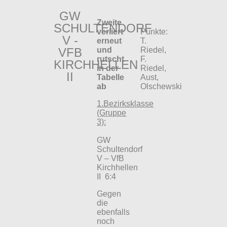
GW
Zweite
SCHULTENDORF
verliert
Punkte:
V -
erneut
T.
VFB
und
Riedel,
rutscht
F.
KIRCHHELLEN
in der
Riedel,
II
Tabelle
Aust,
ab
Olschewski
1.Bezirksklasse
(Gruppe
3):
GW
Schultendorf
V – VfB
Kirchhellen
II 6:4
Gegen
die
ebenfalls
noch